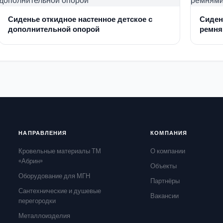
Сиденье откидное настенное детское с
Сиден
дополнительной опорой
ремня
НАПРАВЛЕНИЯ
КОМПАНИЯ
Кровельные материалы ТМ
О компании
«Абрин»
Объекты
Оборудование для МГН
Партнёры
Сантехнические и душевые
Вакансии
перегородки
Металлоизделия