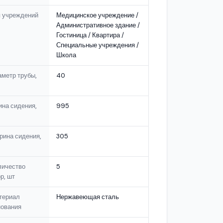
п учреждений
Медицинское учреждение /
Административное здание /
Гостиница / Квартира /
Специальные учреждения /
Школа
метр трубы,
40
на сидения,
995
рина сидения,
305
личество
5
р, шт
териал
Нержавеющая сталь
нования