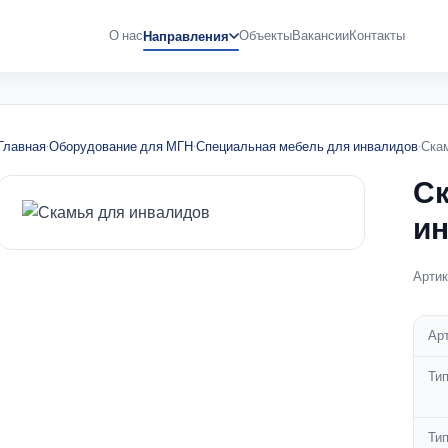
О нас
Объекты
Вакансии
Контакты
Направления
Главная
·
Оборудование для МГН
·
Специальная мебель для инвалидов
·
Ска
Ск
и
Артик
Ар
Ти
Тип