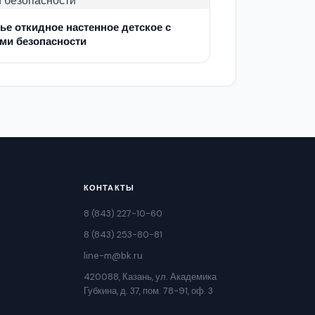
ье откидное настенное детское с
ми безопасности
КОНТАКТЫ
8 (843) 227-10-60
8 (843) 253-80-81
line-m@bk.ru
420088, Казань, ул. Академика
Губкина, д. 37, пом. 78-91, оф. 3