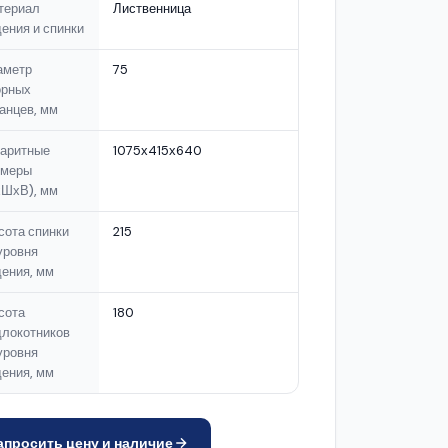
териал
Лиственница
ения и спинки
аметр
75
орных
анцев, мм
баритные
1075х415х640
змеры
хШхВ), мм
сота спинки
215
уровня
ения, мм
сота
180
длокотников
уровня
ения, мм
апросить цену и наличие