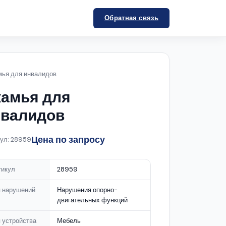
Обратная связь
мья для инвалидов
амья для
нвалидов
Цена по запросу
ул: 28959
тикул
28959
п нарушений
Нарушения опорно-
двигательных функций
 устройства
Мебель