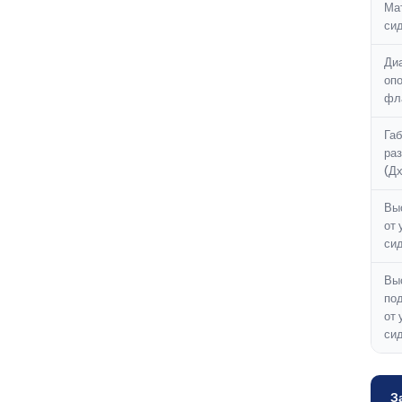
Ма
сид
Ди
оп
фл
Га
ра
(Д
Вы
от 
сид
Вы
по
от 
сид
З