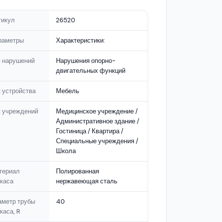
тикул
26520
раметры
Характеристики:
п нарушений
Нарушения опорно-
двигательных функций
 устройства
Мебель
п учреждений
Медицинское учреждение /
Административное здание /
Гостиница / Квартира /
Специальные учреждения /
Школа
териал
Полированная
каса
нержавеющая сталь
аметр трубы
40
каса, R