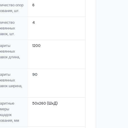
личество опор
6
ования, шт.
личество
4
ревянных
авок, шт.
бариты
1200
ревянных
авок длина,
бариты
90
ревянных
авок ширина,
баритные
50х260 (ШхД)
змеры
ощадок
ования, мм