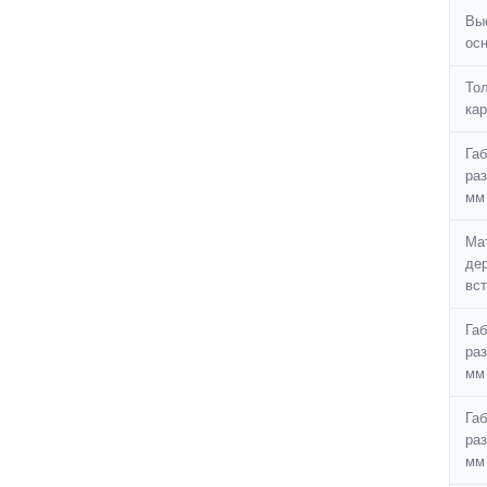
Вы
осн
То
кар
Га
ра
мм
Ма
де
вст
Га
раз
мм
Га
ра
мм