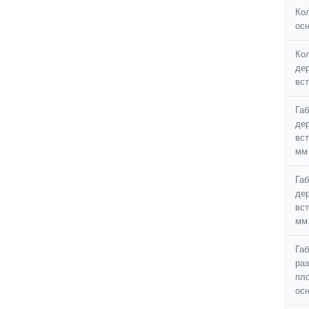
Ко
осн
Ко
де
вст
Га
де
вст
мм
Га
де
вст
мм
Га
ра
пл
осн