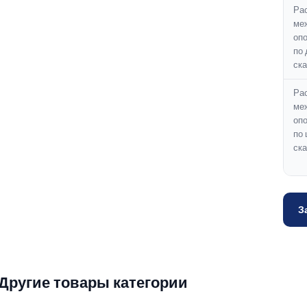
Ра
ме
опо
по 
ска
Ра
ме
опо
по
ск
З
Другие товары категории