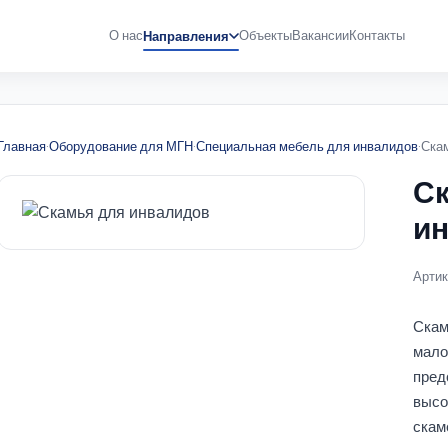
О нас
Объекты
Вакансии
Контакты
Направления
Главная
·
Оборудование для МГН
·
Специальная мебель для инвалидов
·
Ска
Ск
и
Артик
Скам
мало
пред
высо
скам