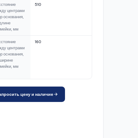
сстояние
510
жду центрами
р основания,
длине
мейки, мм
сстояние
160
жду центрами
р основания,
 ширине
амейки, мм
апросить цену и наличие