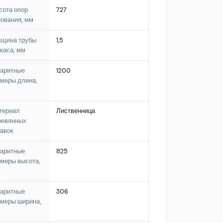
сота опор
727
ования, мм
лщина трубы
1,5
каса, мм
баритные
1200
змеры длина,
териал
Лиственница
ревянных
авок
баритные
825
меры высота,
баритные
306
змеры ширина,