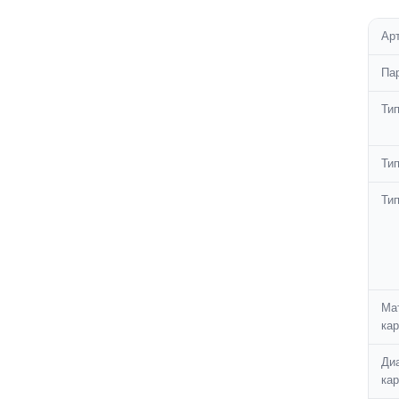
Ар
Па
Ти
Тип
Ти
Ма
кар
Ди
кар