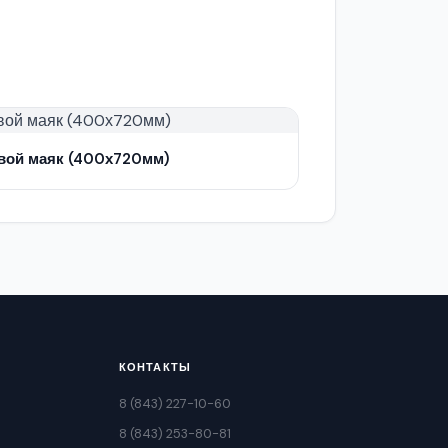
вой маяк (400х720мм)
КОНТАКТЫ
8 (843) 227-10-60
8 (843) 253-80-81