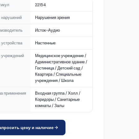
тикул
22154
п нарушений
Нарушения зрения
оизводитель
Исток-Аудио
 устройства
Настенные
п учреждений
Медицинское учреждение /
Административное здание /
Гостиница / Детский сад /
Квартира / Специальные
учреждения / Школа
на применения
Входная группа / Холл /
Коридоры / Санитарные
комнаты / Залы
апросить цену и наличие