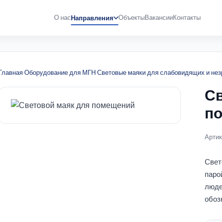
О нас
Объекты
Вакансии
Контакты
Направления
Главная
·
Оборудование для МГН
·
Световые маяки для слабовидящих и нез
Св
п
Артик
Свет
паро
люде
обоз