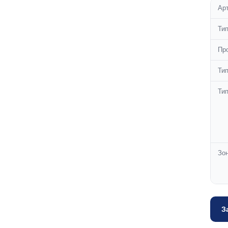
Ар
Ти
Пр
Тип
Ти
Зо
З