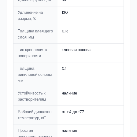
Удлинение на
130
разрыв, %
Толщина клеящего
0.13
слоя, мм
Тип крепления к
клеевая основа
поверхности
Толщина
0.1
виниловой основы,
мм
Устойчивость к
наличие
растворителям
Рабочий диапазон
от +4 до +77
температур, оС
Простая
наличие
процедура замены