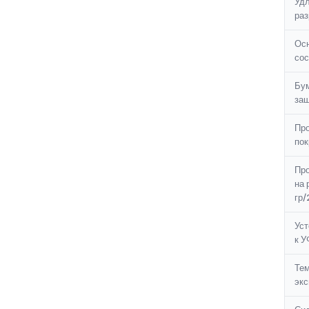
Удл
раз
Осн
сос
Бу
защ
Пр
пок
Пр
на 
гр/
Уст
к У
Те
экс