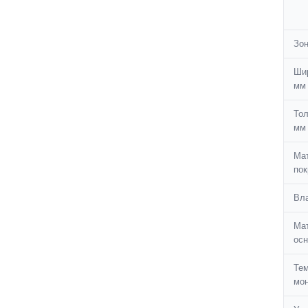
Зон
Шир
мм
Тол
мм
Ма
пок
Вла
Ма
осн
Те
мон