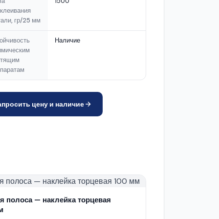
ла
1500
клеивания
тали, гр/25 мм
ойчивость
Наличие
имическим
стящим
епаратам
апросить цену и наличие
я полоса — наклейка торцевая
м