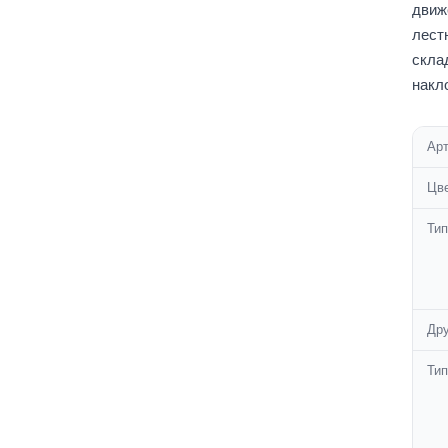
движ
лест
скла
накл
Ар
Цве
Тип
Дру
Тип