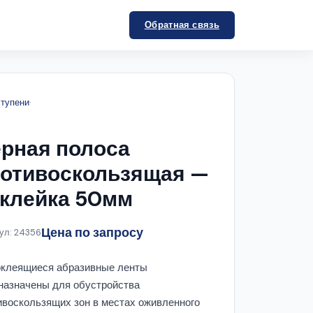
Обратная связь
ступени
·
рная полоса
отивоскользящая —
клейка 50мм
Цена по запросу
ул: 24356
клеящиеся абразивные ленты
назначены для обустройства
ивоскользящих зон в местах оживленного