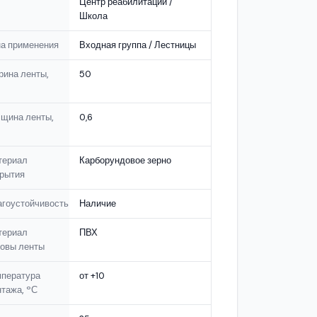
Центр реабилитации /
Школа
а применения
Входная группа / Лестницы
ина ленты,
50
щина ленты,
0,6
териал
Карборундовое зерно
рытия
гоустойчивость
Наличие
териал
ПВХ
овы ленты
мпература
от +10
тажа, ºС