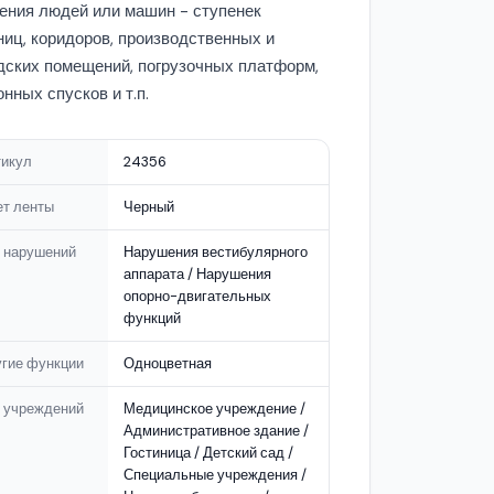
ения людей или машин - ступенек
ниц, коридоров, производственных и
дских помещений, погрузочных платформ,
онных спусков и т.п.
тикул
24356
т ленты
Черный
 нарушений
Нарушения вестибулярного
аппарата / Нарушения
опорно-двигательных
функций
гие функции
Одноцветная
 учреждений
Медицинское учреждение /
Административное здание /
Гостиница / Детский сад /
Специальные учреждения /