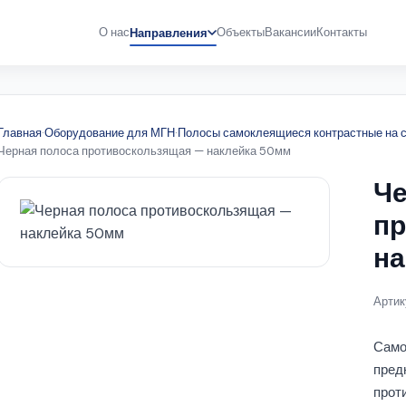
О нас
Объекты
Вакансии
Контакты
Направления
Главная
·
Оборудование для МГН
·
Полосы самоклеящиеся контрастные на 
Черная полоса противоскользящая — наклейка 50мм
Че
пр
на
Артик
Само
пред
прот