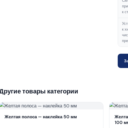
Си
при
к с
Уст
к х
чи
пр
З
Другие товары категории
Желтая полоса — наклейка 50 мм
Желта
100 м