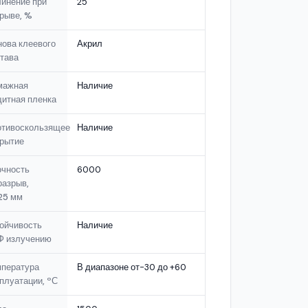
инение при
25
рыве, %
ова клеевого
Акрил
тава
мажная
Наличие
итная пленка
отивоскользящее
Наличие
рытие
очность
6000
разрыв,
25 мм
ойчивость
Наличие
Ф излучению
мпература
В диапазоне от-30 до +60
плуатации, ºС