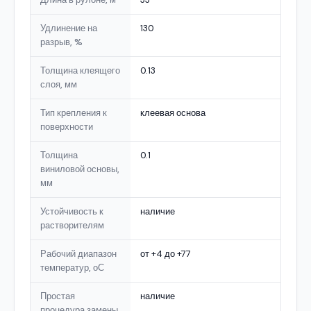
Удлинение на
130
разрыв, %
Толщина клеящего
0.13
слоя, мм
Тип крепления к
клеевая основа
поверхности
Толщина
0.1
виниловой основы,
мм
Устойчивость к
наличие
растворителям
Рабочий диапазон
от +4 до +77
температур, оС
Простая
наличие
процедура замены