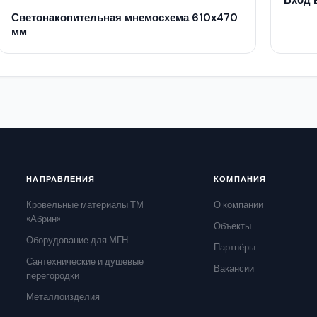
Вход 
Светонакопительная мнемосхема 610х470
мм
НАПРАВЛЕНИЯ
КОМПАНИЯ
Кровельные материалы ТМ
О компании
«Абрин»
Объекты
Оборудование для МГН
Партнёры
Сантехнические и душевые
Вакансии
перегородки
Металлоизделия