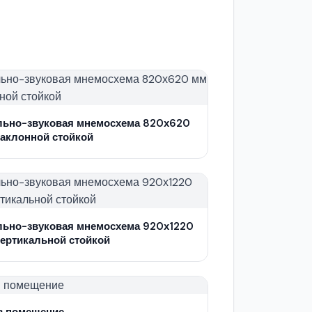
льно-звуковая мнемосхема 820х620
наклонной стойкой
льно-звуковая мнемосхема 920х1220
вертикальной стойкой