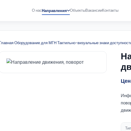
О нас
Объекты
Вакансии
Контакты
Направления
Главная
·
Оборудование для МГН
·
Тактильно-визуальные знаки доступност
Н
дв
Цен
Инфо
пово
движ
Ти