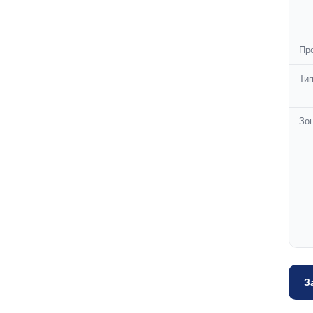
Пр
Тип
Зо
З