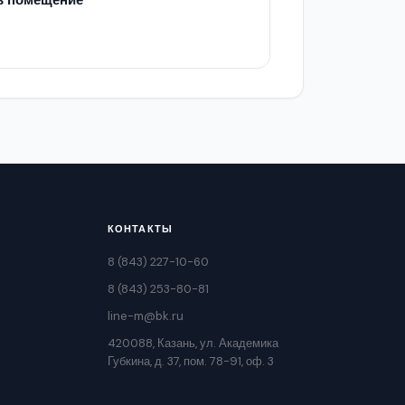
в помещение
КОНТАКТЫ
8 (843) 227-10-60
8 (843) 253-80-81
line-m@bk.ru
420088, Казань, ул. Академика
Губкина, д. 37, пом. 78-91, оф. 3