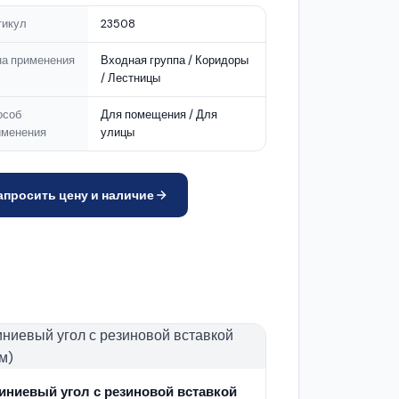
тикул
23508
на применения
Входная группа / Коридоры
/ Лестницы
особ
Для помещения / Для
именения
улицы
апросить цену и наличие
ниевый угол с резиновой вставкой