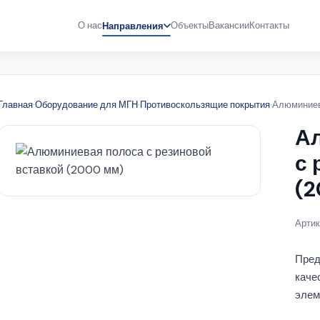
О нас
Объекты
Вакансии
Контакты
Направления
Главная
·
Оборудование для МГН
·
Противоскользящие покрытия
·
Алюминиев
А
с 
(2
Артик
Пред
каче
элем