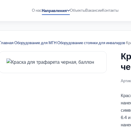
О нас
Объекты
Вакансии
Контакты
Направления
Главная
·
Оборудование для МГН
·
Оборудование стоянки для инвалидов
·
Кр
Кр
че
Артик
Крас
нане
симв
6.4 
нане