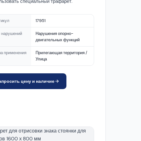
льзовать специальный трафарет.
тикул
17951
п нарушений
Нарушения опорно-
двигательных функций
на применения
Прилегающая территория /
Улица
апросить цену и наличие