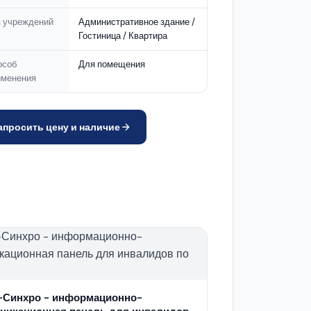
п учреждений
Административное здание /
Гостиница / Квартира
особ
Для помещения
именения
апросить цену и наличие
-Синхро - информационно-