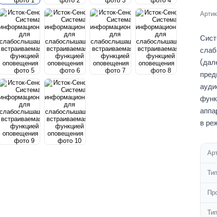
Артик
Сист
слаб
(дал
пред
ауди
функ
аппа
в ре
Ар
Ти
Пр
Тип