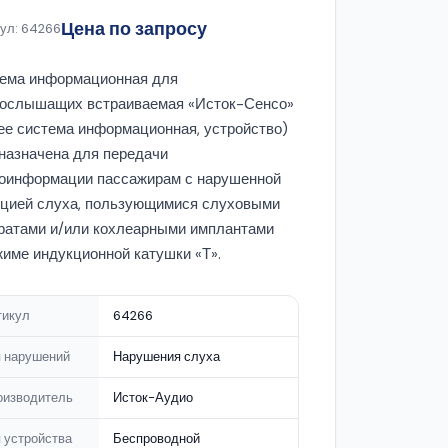
Цена по запросу
ул: 64266
ема информационная для
ослышащих встраиваемая «Исток-Сенсо»
ее система информационная, устройство)
назначена для передачи
оинформации пассажирам с нарушенной
цией слуха, пользующимися слуховыми
ратами и/или кохлеарными имплантами
жиме индукционной катушки «Т».
тикул
64266
п нарушений
Нарушения слуха
оизводитель
Исток-Аудио
 устройства
Беспроводной