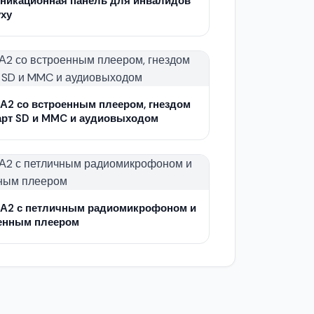
никационная панель для инвалидов
уху
 А2 со встроенным плеером, гнездом
арт SD и MMC и аудиовыходом
 А2 с петличным радиомикрофоном и
енным плеером