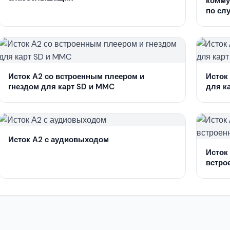
комму
по сл
Исток А2 со встроенным плеером и
Исток
гнездом для карт SD и MMC
для к
Исток А2 с аудиовыходом
Исток
встро