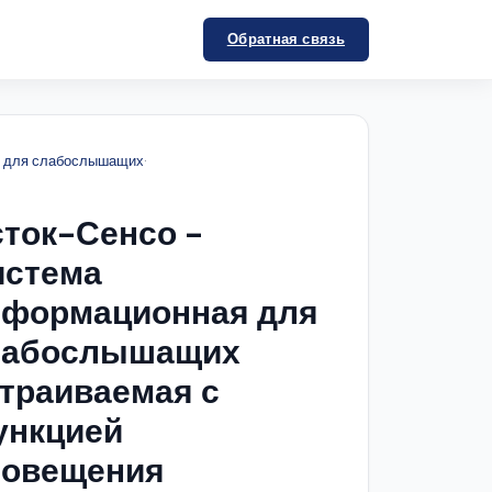
Обратная связь
ы для слабослышащих
·
ток-Сенсо -
истема
нформационная для
лабослышащих
траиваемая с
ункцией
повещения