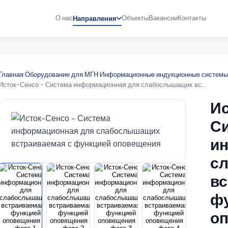
О нас
Объекты
Вакансии
Контакты
Направления
Главная
·
Оборудование для МГН
·
Информационные индукционные систем
Исток-Сенсо - Система информационная для слабослышащих вс...
Ис
С
и
с
вс
ф
о